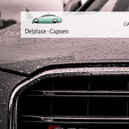
Delplace
-
G
capoen