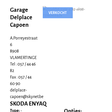
Delplace
Garage
VERKOCHT
-
Delplace
Capoen
capoen
A.Porreyestraat
6
8908
VLAMERTINGE
Tel : 057 / 44 46
82
Fax : 057 / 44
60 90
delplace-
capoen@skynet.be
SKODA ENYAQ
Opties:
Type:
-