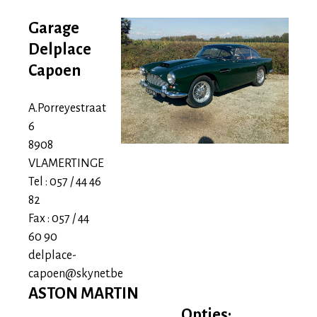
Delplace
Garage
-
Delplace
Capoen
capoen
A.Porreyestraat
6
8908
VLAMERTINGE
Tel : 057 / 44 46
82
Fax : 057 / 44
60 90
delplace-
capoen@skynet.be
ASTON MARTIN
Opties: